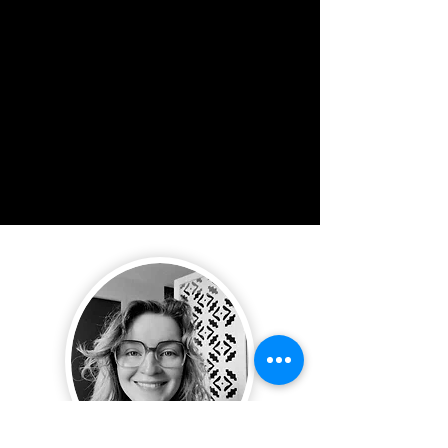
Coordonnées
ilsechazottes.psy@gmail.com